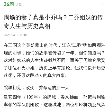
36
历史
问
周瑜的妻子真是小乔吗？二乔姐妹的传
奇人生与历史真相
2025-04-30 08:06
在三国这个英雄辈出的时代，江东“二乔”犹如两颗璀
璨的明珠，她们的故事被传唱了千年。但你知道吗？
这对姐妹花的人生轨迹截然不同，而关于周瑜究竟娶
了哪位乔氏小姐，历史上早有定论。让我们拨开历史
迷雾，还原这段动人的真实故事。
皖城初见：改变二乔命运的那一天
建安四年（199年）的皖城，春风拂面。孙策与周瑜
率领的军队刚刚攻下这座城池，两位年轻将领意气风