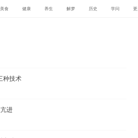
美食
健康
养生
解梦
历史
学问
更
三种技术
性亢进