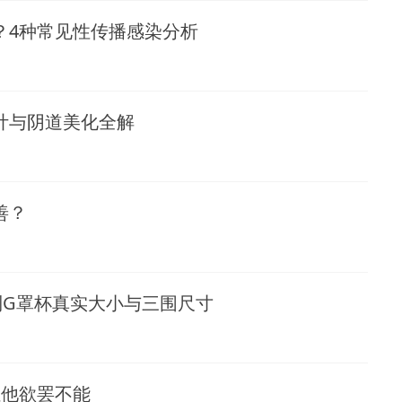
？4种常见性传播感染分析
计与阴道美化全解
善？
到G罩杯真实大小与三围尺寸
让他欲罢不能