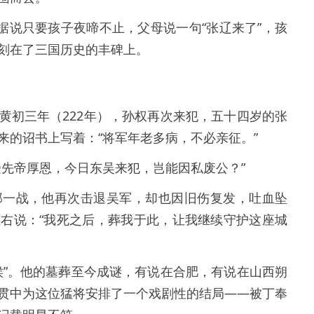
据说只要孩子夜啼不止，父母说一句“张辽来了”，孩
刻在了三国历史的丰碑上。
黄初三年（222年），孙权再次来犯，五十四岁的张
来的诏书上写着：“将军年老多病，不必亲征。”
受先帝厚恩，今日东吴来犯，岂能因私废公？”
那一战，他再次击退吴军，却也因旧伤复发，吐血坠
右说：“我死之后，葬我于此，让我继续守护这座城
侯”。他的墓葬至今成谜，有说在合肥，有说在山西朔
贯中为这位猛将安排了一个戏剧性的结局——被丁奉