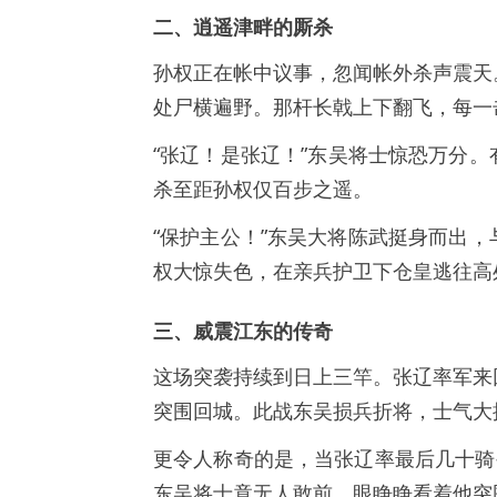
二、逍遥津畔的厮杀
孙权正在帐中议事，忽闻帐外杀声震天
处尸横遍野。那杆长戟上下翻飞，每一
“张辽！是张辽！”东吴将士惊恐万分
杀至距孙权仅百步之遥。
“保护主公！”东吴大将陈武挺身而出
权大惊失色，在亲兵护卫下仓皇逃往高
三、威震江东的传奇
这场突袭持续到日上三竿。张辽率军来
突围回城。此战东吴损兵折将，士气大
更令人称奇的是，当张辽率最后几十骑
东吴将士竟无人敢前，眼睁睁看着他突