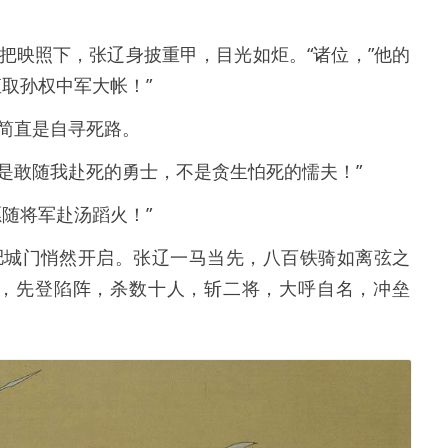
把映照下，张辽身披重甲，目光如炬。“诸位，”他的
取孙权中军大帐！”
简直是自寻死路。
的是敢随我赴死的勇士，不是贪生怕死的懦夫！”
随将军赴汤蹈火！”
肥城门悄然开启。张辽一马当先，八百铁骑如离弦之
戟，先登陷阵，杀数十人，斩二将，大呼自名，冲垒