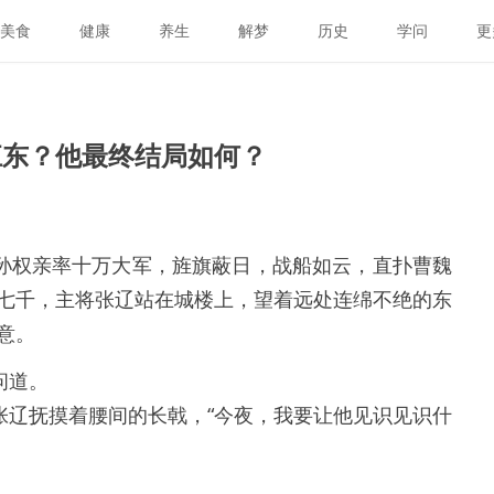
美食
健康
养生
解梦
历史
学问
更
江东？他最终结局如何？
虎孙权亲率十万大军，旌旗蔽日，战船如云，直扑曹魏
七千，主将张辽站在城楼上，望着远处连绵不绝的东
意。
问道。
张辽抚摸着腰间的长戟，“今夜，我要让他见识见识什