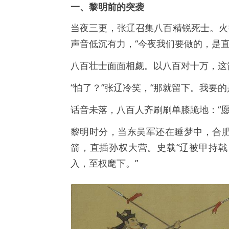
一、黎明前的突袭
当夜三更，张辽召集八百精锐死士。火
声音低沉有力，“今夜我们要做的，是直
八百壮士面面相觑。以八百对十万，这
“怕了？”张辽冷笑，“那就留下。我要
话音未落，八百人齐刷刷单膝跪地：“愿
黎明时分，当东吴军还在睡梦中，合
箭，直插孙权大营。史载“辽被甲持
入，至权麾下。”