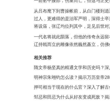
一箭射中腰部，伤重而亡，但这与正史
从吕布麾下到曹操帐前，从白门楼到逍
过人，更难得的是治军严明，深得士卒
将设庙，张辽均位列其中，足见后世对
一代名将就此陨落，但他的传奇永远留
辽持戟而立的雕像依然巍然矗立，仿佛
相关推荐
隋文帝杨坚真的精通文学和历史吗？深
明神宗朱翊钧怎么读？揭示万历皇帝2
押司相当于现在的什么官？深入了解古
邹忌和田忌为什么从好友变成死敌？揭