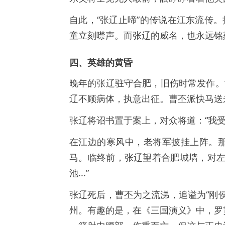
自此，“张辽止啼”的传说在江东流传。
童立刻噤声。而张辽的威名，也永远铭
四、英雄的黄昏
晚年的张辽驻守合肥，旧伤时常发作。
辽不顾病体，执意出征。曹丕派快马送
张辽将诏书置于案上，对众将道：“我
在江边的寒风中，老将军披挂上阵。
马。临终前，张辽望着合肥城墙，对左
池...”
张辽死后，曹丕为之流涕，追谥为“刚
州。有趣的是，在《三国演义》中，罗