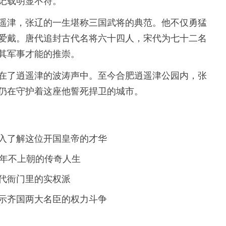
记载明显不符。
遥津，张辽的一生堪称三国武将的典范。他不仅勇猛
爱戴。唐代追封古代名将六十四人，宋代为七十二名
其军事才能的推崇。
在了逍遥津的波涛声中。至今合肥逍遥津公园内，张
仍在守护着这座他誓死捍卫的城市。
入了解这位开国皇帝的才华
8年不上朝的传奇人生
代衙门里的实权派
示齐国两大名臣的权力斗争