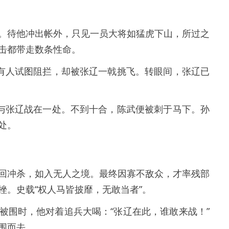
。待他冲出帐外，只见一员大将如猛虎下山，所过之
击都带走数条性命。
。有人试图阻拦，却被张辽一戟挑飞。转眼间，张辽已
，与张辽战在一处。不到十合，陈武便被刺于马下。孙
处。
回冲杀，如入无人之境。最终因寡不敌众，才率残部
挫。史载“权人马皆披靡，无敢当者”。
被围时，他对着追兵大喝：“张辽在此，谁敢来战！”
围而去。