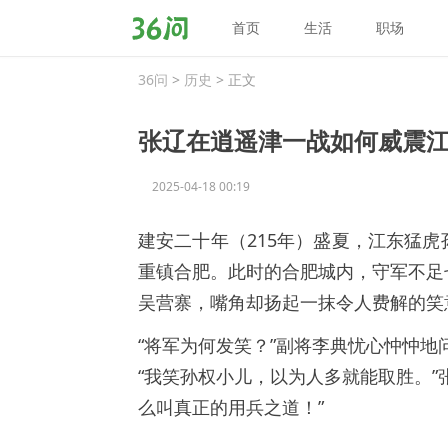
首页
生活
职场
36
问
36问
>
历史
> 正文
张辽在逍遥津一战如何威震
2025-04-18 00:19
建安二十年（215年）盛夏，江东猛
重镇合肥。此时的合肥城内，守军不足
吴营寨，嘴角却扬起一抹令人费解的笑
“将军为何发笑？”副将李典忧心忡忡地
“我笑孙权小儿，以为人多就能取胜。”
么叫真正的用兵之道！”