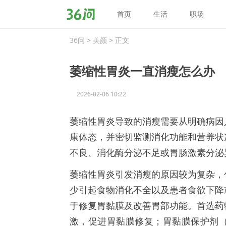
首页
生活
职场
36
问
36问
>
美颜
> 正文
萎缩性胃炎一直消瘦怎么办
2026-02-06 10:22
萎缩性胃炎导致的消瘦需要从明确病因
康体态，并密切监测消化功能和营养状
不良、消化酶分泌不足或胃肠激素分泌
萎缩性胃炎引发消瘦的原因较为复杂，
少引起食物消化不全以及患者食欲下降
于修复胃黏膜及改善胃部功能。首选药
激，促进胃黏膜修复；胃黏膜保护剂