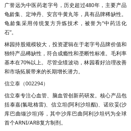
广誉远为中医药老字号，历史超过480年，主要产品
龟龄集、定坤丹、安宫牛黄丸等，具有品牌稀缺性。
龟龄集采用传统复方升炼技术，被誉为“中药活化
石”。
林园持股规模较大，投资逻辑在于老字号品牌价值和
独特产品稀缺性，符合成瘾性和垄断性标准。毛利率
基本在70%以上。尽管业绩波动，林园看好治理改善
和市场拓展带来的长期增长潜力。
信立泰（002294）
信立泰专注心血管、脑血管创新药研发。核心产品包
括泰嘉(氯吡格雷)、信立坦(阿利沙坦酯)、诺欣妥(沙
库巴曲缬沙坦)等，其中沙库巴曲阿利沙坦钙为全球
首个ARNI/ARB复方制剂。