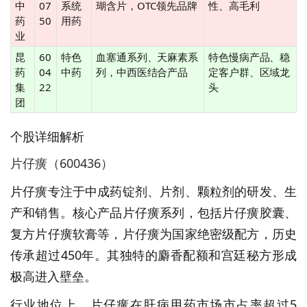
中
07
系统
瑚含片，OTC领先品牌
性、高毛利
药
50
用药
业
昆
60
特色
血塞通系列、天麻素系
特色慢病产品、稳
药
04
中药
列，中西医结合产品
定客户群、区域龙
集
22
头
团
个股详细解析
片仔癀（600436）
片仔癀专注于中成药锭剂、片剂、颗粒剂的研发、生
产和销售。核心产品片仔癀系列，包括片仔癀胶囊、
复方片仔癀软膏等，片仔癀为国家绝密级配方，历史
传承超过450年。其独特的麝香配额和宫廷秘方形成
极高进入壁垒。
行业地位上，片仔癀在肝病用药市场市占率超过5