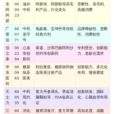
东
00
滋补
阿胶块、阿胶糕等高毛
垄断性、高毛利、
阿
04
中药
利产品，行业龙头
高频消费
阿
23
胶
广
60
中药
龟龄集、定坤丹等传统
品牌稀缺性、垄断
誉
07
老字
经典方剂
性、消费粘性
远
71
号
信
00
心血
泰嘉、沙库巴曲阿利沙
专利壁垒、创新能
立
22
管创
坦钙等创新药
力、老龄化需求
泰
94
新药
华
00
糖尿
利拉鲁肽、糖尿病药物
创新能力、多元化
东
09
病及
及医美注射产品
布局、慢病赛道
医
63
医美
药
天
60
中药
复方丹参滴丸、养血清
创新研发、国际
士
05
现代
脑颗粒等，FDA临床认
化、心脑血管布局
力
35
化
证
江
60
消化
健胃消食片、复方草珊
高知名度、成瘾