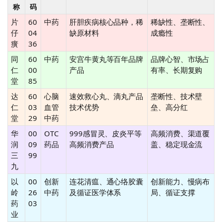
称
码
片
60
中药
肝胆疾病核心品种，稀
稀缺性、垄断性、
仔
04
缺原材料
成瘾性
癀
36
同
60
中药
安宫牛黄丸等百年品牌
品牌心智、市场占
仁
00
产品
有率、长期复购
堂
85
达
60
心脑
速效救心丸、滴丸产品
垄断性、技术壁
仁
03
血管
技术优势
垒、高分红
堂
29
中药
华
00
OTC
999感冒灵、皮炎平等
高频消费、渠道覆
润
09
药品
高频消费产品
盖、稳定现金流
三
99
九
以
00
创新
连花清瘟、通心络胶囊
创新能力、慢病布
岭
26
中药
及循证医学体系
局、循证支撑
药
03
业