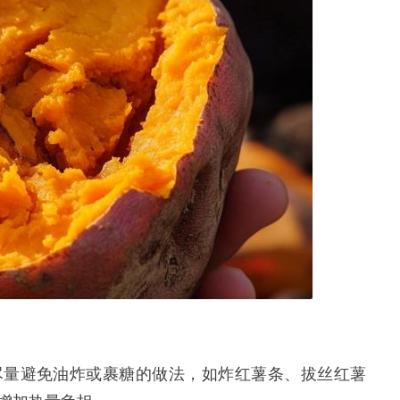
尽量避免油炸或裹糖的做法，如炸红薯条、拔丝红薯