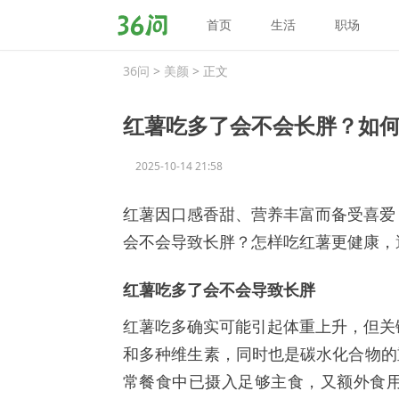
首页
生活
职场
36
问
36问
>
美颜
> 正文
红薯吃多了会不会长胖？如
2025-10-14 21:58
红薯因口感香甜、营养丰富而备受喜爱
会不会导致长胖？怎样吃红薯更健康，
红薯吃多了会不会导致长胖
红薯吃多确实可能引起体重上升，但关
和多种维生素，同时也是碳水化合物的重
常餐食中已摄入足够主食，又额外食