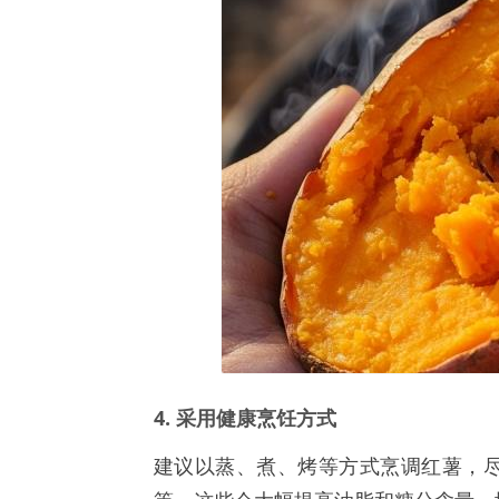
4. 采用健康烹饪方式
建议以蒸、煮、烤等方式烹调红薯，